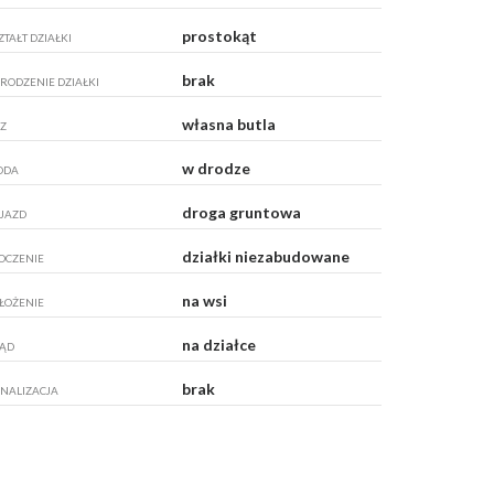
prostokąt
ZTAŁT DZIAŁKI
brak
RODZENIE DZIAŁKI
własna butla
Z
w drodze
ODA
droga gruntowa
JAZD
działki niezabudowane
OCZENIE
na wsi
ŁOŻENIE
na działce
ĄD
brak
NALIZACJA