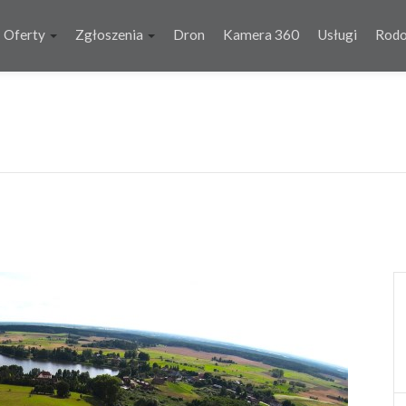
Oferty
Zgłoszenia
Dron
Kamera 360
Usługi
Rod