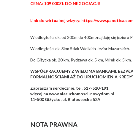
CENA: 109 000ZŁ DO NEGOCJACJI!
Link do wirtualnej wizyty: https://www.panotica.
W odległości ok. od 200m do 400m znajduję się jezioro P
W odległości ok. 3km Szlak Wielkich Jezior Mazurskich.
Do Giżycka ok. 20 km, Rydzewa ok. 5 km, Miłek ok. 5 km.
WSPÓŁPRACUJEMY Z WIELOMA BANKAMI, BEZPŁ
FORMALNOŚCIAMI AŻ DO URUCHOMIENIA KREDY
Zapraszam serdecznie, tel. 517-520-191,
więcej na www.nieruchomosci-nowydom.pl.
11-500 Giżycko, ul. Białostocka 52A
NOTA PRAWNA