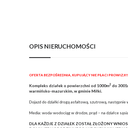
OPIS NIERUCHOMOŚCI
OFERTA BEZPOŚREDNIA, KUPUJĄCY NIE PŁACI PROWIZJI!!
2
Kompleks działek o powierzchni od 1000m
do 300
warmińsko-mazurskim, w gminie Miłki.
Dojazd do działki drogą asfaltową, szutrową, następni
Media: woda-wodociąg w drodze, prąd – na działce sąsiad
DLA KAŻDJE Z DZIAŁEK ZOSTAŁ ZŁOŻONY WN