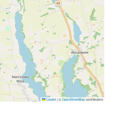
Leaflet
|
©
OpenStreetMap
contributors