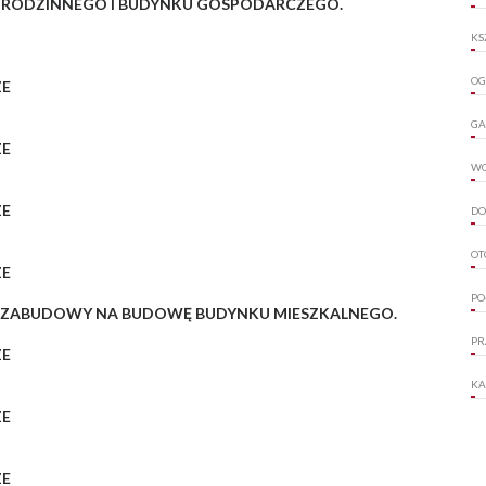
RODZINNEGO I BUDYNKU GOSPODARCZEGO.
KS
OG
ZE
GA
ZE
W
ZE
DO
OT
ZE
PO
 ZABUDOWY NA BUDOWĘ BUDYNKU MIESZKALNEGO.
PR
ZE
KA
ZE
ZE