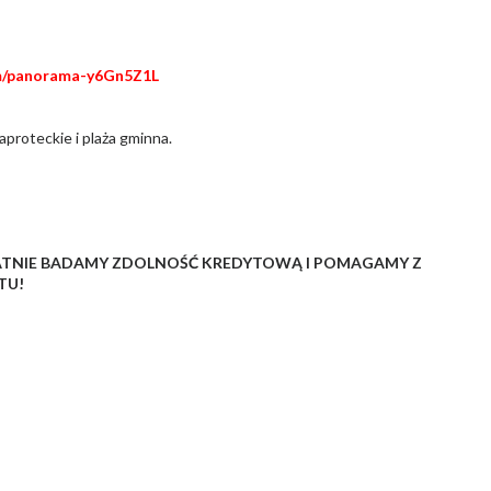
com/panorama-y6Gn5Z1L
aproteckie i plaża gminna.
ATNIE BADAMY ZDOLNOŚĆ KREDYTOWĄ I POMAGAMY Z
TU!