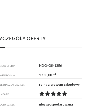
ZCZEGÓŁY OFERTY
NDG-GS-1356
MBOL OFERTY
1 185,00 m²
WIERZCHNIA
rolna z prawem zabudowy
ZEZNACZENIE DZIAŁKI
ANDARD
niezagospodarowana
GOSP. DZIAŁKI