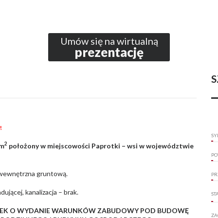
Umów się na wirtualną
prezentację
S
!
SY
2
1m
położony w miejscowości Paprotki – wsi w województwie
PO
e wewnętrzna gruntową.
PR
ującej, kanalizacja – brak.
ST
IOSEK O WYDANIE WARUNKÓW ZABUDOWY POD BUDOWĘ
ZA