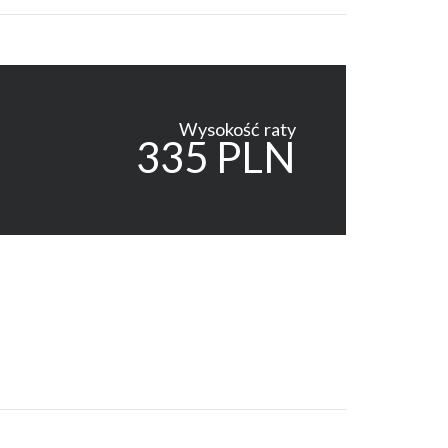
Wysokość raty
335 PLN