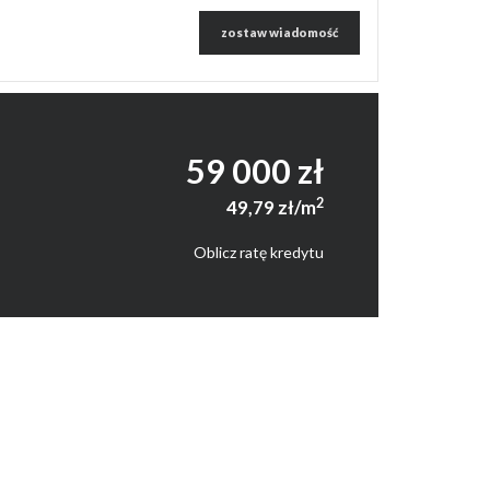
zostaw wiadomość
59 000 zł
2
49,79 zł/m
Oblicz ratę kredytu