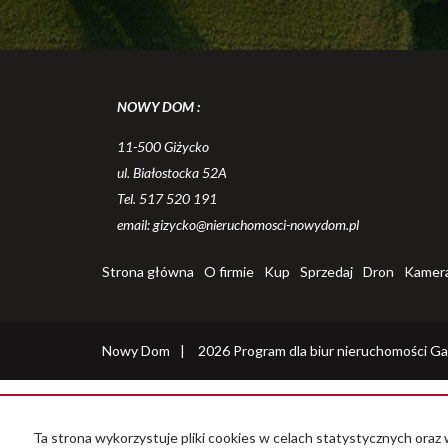
NOWY DOM :
11-500 Giżycko
ul. Białostocka 52A
Tel. 517 520 191
email: gizycko@nieruchomosci-nowydom.pl
Strona główna
O firmie
Kup
Sprzedaj
Dron
Kamer
Nowy Dom
2026
Program dla biur nieruchomości
Ga
Ta strona wykorzystuje pliki cookies w celach statystycznych or