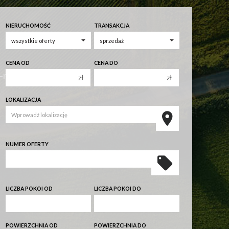
NIERUCHOMOŚĆ
TRANSAKCJA
CENA OD
CENA DO
i-nowydom.pl
zł
zł
150 000 zł
150 000 zł
LOKALIZACJA
200 000 zł
200 000 zł
250 000 zł
250 000 zł
300 000 zł
300 000 zł
NUMER OFERTY
350 000 zł
350 000 zł
400 000 zł
400 000 zł
450 000 zł
450 000 zł
LICZBA POKOI OD
LICZBA POKOI DO
1 pokój
1 pokój
POWIERZCHNIA OD
POWIERZCHNIA DO