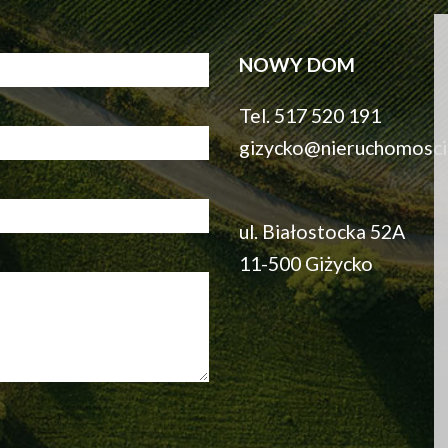
NOWY DOM
Tel. 517 520 191
gizycko@nieruchomosc
ul. Białostocka 52A
11-500 Giżycko