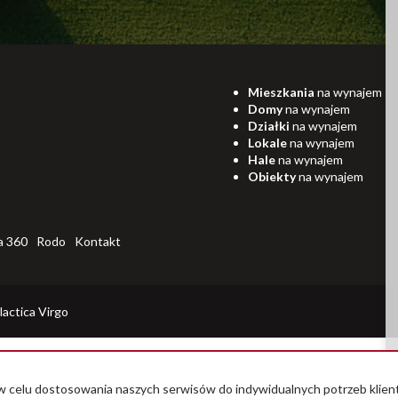
Mieszkania
na wynajem
Domy
na wynajem
Działki
na wynajem
Lokale
na wynajem
Hale
na wynajem
Obiekty
na wynajem
a 360
Rodo
Kontakt
lactica Virgo
az w celu dostosowania naszych serwisów do indywidualnych potrzeb kli