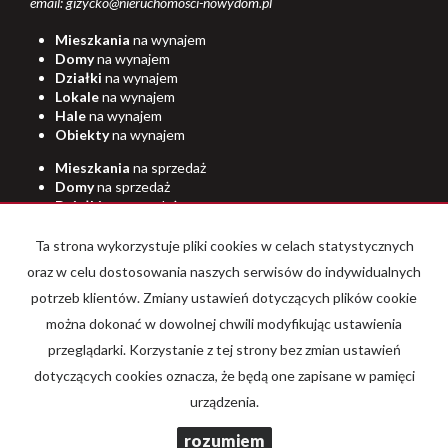
email: gizycko@nieruchomosci-nowydom.pl
Mieszkania
na wynajem
Domy
na wynajem
Działki
na wynajem
Lokale
na wynajem
Hale
na wynajem
Obiekty
na wynajem
Mieszkania
na sprzedaż
Domy
na sprzedaż
Działki
na sprzedaż
Lokale
na sprzedaż
Hale
na sprzedaż
Ta strona wykorzystuje pliki cookies w celach statystycznych
Obiekty
na sprzedaż
oraz w celu dostosowania naszych serwisów do indywidualnych
potrzeb klientów. Zmiany ustawień dotyczących plików cookie
Strona główna
O firmie
Kup
Sprzedaj
Dron
Kamera 360
można dokonać w dowolnej chwili modyfikując ustawienia
Rodo
Kontakt
przeglądarki. Korzystanie z tej strony bez zmian ustawień
dotyczących cookies oznacza, że będą one zapisane w pamięci
urządzenia.
Nowy Dom
2026
Program dla biur nieruchomości
Galactica
rozumiem
Virgo