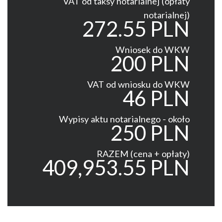
VAT od taksy notarialnej (opłaty
notarialnej)
272.55 PLN
Wniosek do WKW
200 PLN
VAT od wniosku do WKW
46 PLN
Wypisy aktu notarialnego - około
250 PLN
RAZEM (cena + opłaty)
409,953.55 PLN