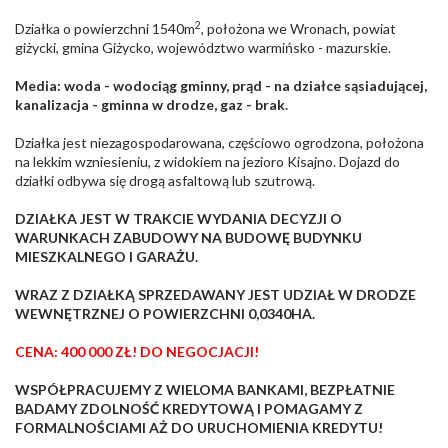
2
Działka o powierzchni 1540m
, położona we Wronach, powiat
giżycki, gmina Giżycko, województwo warmińsko - mazurskie.
Media: woda - wodociąg gminny, prąd - na działce sąsiadującej,
kanalizacja - gminna w drodze, gaz - brak.
Działka jest niezagospodarowana, częściowo ogrodzona, położona
na lekkim wzniesieniu, z widokiem na jezioro Kisajno. Dojazd do
działki odbywa się drogą asfaltową lub szutrową.
DZIAŁKA JEST W TRAKCIE WYDANIA DECYZJI O
WARUNKACH ZABUDOWY NA BUDOWĘ BUDYNKU
MIESZKALNEGO I GARAŻU.
WRAZ Z DZIAŁKĄ SPRZEDAWANY JEST UDZIAŁ W DRODZE
WEWNĘTRZNEJ O POWIERZCHNI 0,0340HA.
CENA: 400 000 ZŁ! DO NEGOCJACJI!
WSPÓŁPRACUJEMY Z WIELOMA BANKAMI, BEZPŁATNIE
BADAMY ZDOLNOŚĆ KREDYTOWĄ I POMAGAMY Z
FORMALNOŚCIAMI AŻ DO URUCHOMIENIA KREDYTU!