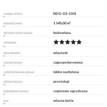
NDG-GS-1501
SYMBOL OFERTY
1 540,00 m²
POWIERZCHNIA
budowlana
PRZEZNACZENIE DZIAŁKI
STANDARD
własność
STAN PRAWNY
zagospodarowana
ZAGOSP. DZIAŁKI
lekko nachylona
UKSZTAŁTOWANIE DZIAŁKI
prostokąt
KSZTAŁT DZIAŁKI
częściowo ogrodzona
OGRODZENIE DZIAŁKI
własna butla
GAZ