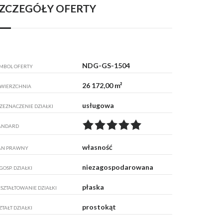
ZCZEGÓŁY OFERTY
NDG-GS-1504
MBOL OFERTY
26 172,00 m²
WIERZCHNIA
usługowa
ZEZNACZENIE DZIAŁKI
ANDARD
własność
AN PRAWNY
niezagospodarowana
GOSP. DZIAŁKI
płaska
SZTAŁTOWANIE DZIAŁKI
prostokąt
ZTAŁT DZIAŁKI