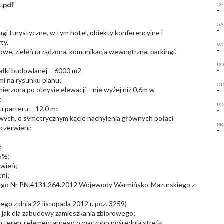
.pdf
OG
GA
 turystyczne, w tym hotel, obiekty konferencyjne i
ty.
W
towe, zieleń urządzona, komunikacja wewnętrzna, parkingi.
DO
iałki budowlanej – 6000 m2
mi na rysunku planu;
OT
rzona po obrysie elewacji – nie wyżej niż 0,6m w
;
PO
 parteru – 12,0 m;
wych, o symetrycznym kącie nachylenia głównych połaci
PR
 czerwieni;
;
25%;
ewień;
ni;
czego Nr PN.4131.264.2012 Wojewody Warmińsko-Mazurskiego z
 z dnia 22 listopada 2012 r. poz. 3259)
ę jak dla zabudowy zamieszkania zbiorowego;
ch terenu elementarnego oznaczono pośrednią strefę