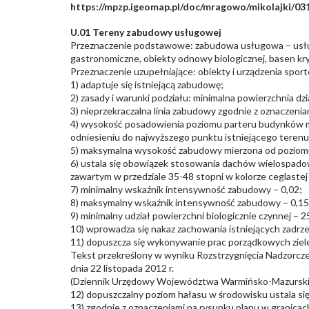
https://mpzp.igeomap.pl/doc/mragowo/mikolajki/031
U.01 Tereny zabudowy usługowej
Przeznaczenie podstawowe: zabudowa usługowa – usługi
gastronomiczne, obiekty odnowy biologicznej, basen kry
Przeznaczenie uzupełniające: obiekty i urządzenia spor
1) adaptuje się istniejącą zabudowę;
2) zasady i warunki podziału: minimalna powierzchnia dz
3) nieprzekraczalna linia zabudowy zgodnie z oznaczenia
4) wysokość posadowienia poziomu parteru budynków mie
odniesieniu do najwyższego punktu istniejącego terenu
5) maksymalna wysokość zabudowy mierzona od poziomu
6) ustala się obowiązek stosowania dachów wielospado
zawartym w przedziale 35-48 stopni w kolorze ceglastej
7) minimalny wskaźnik intensywność zabudowy – 0,02;
8) maksymalny wskaźnik intensywność zabudowy – 0,15
9) minimalny udział powierzchni biologicznie czynnej – 
10) wprowadza się nakaz zachowania istniejących zadrz
11) dopuszcza się wykonywanie prac porządkowych ziele
Tekst przekreślony w wyniku Rozstrzygnięcia Nadzor
dnia 22 listopada 2012 r.
(Dziennik Urzędowy Województwa Warmińsko-Mazurskiego
12) dopuszczalny poziom hałasu w środowisku ustala si
13) zgodnie z oznaczeniami na rysunku planu w granica