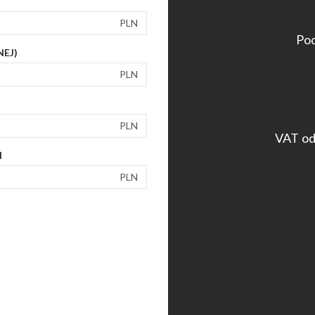
PLN
Pod
NEJ)
PLN
PLN
VAT od 
I
PLN