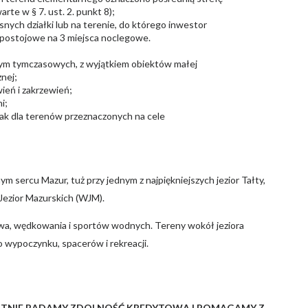
rte w § 7. ust. 2. punkt 8);
nych działki lub na terenie, do którego inwestor
ce postojowe na 3 miejsca noclegowe.
w tym tymczasowych, z wyjątkiem obiektów małej
znej;
ień i zakrzewień;
i;
jak dla terenów przeznaczonych na cele
 sercu Mazur, tuż przy jednym z najpiękniejszych jezior Tałty,
 Jezior Mazurskich (WJM).
rstwa, wędkowania i sportów wodnych. Tereny wokół jeziora
o wypoczynku, spacerów i rekreacji.
ATNIE BADAMY ZDOLNOŚĆ KREDYTOWĄ I POMAGAMY Z