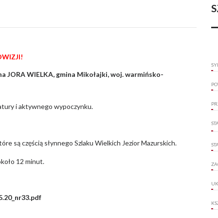
S
WIZJI!
SY
a JORA WIELKA, gmina Mikołajki, woj. warmińsko-
PO
PR
natury i aktywnego wypoczynku.
ST
 które są częścią słynnego Szlaku Wielkich Jezior Mazurskich.
ST
około 12 minut.
ZA
UK
.20_nr33.pdf
KS