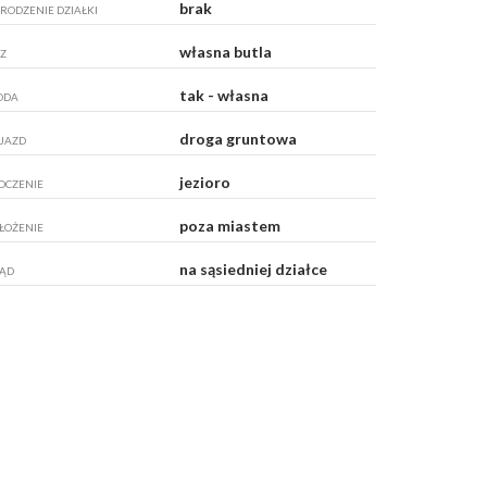
brak
RODZENIE DZIAŁKI
własna butla
Z
tak - własna
ODA
droga gruntowa
JAZD
jezioro
OCZENIE
poza miastem
ŁOŻENIE
na sąsiedniej działce
ĄD