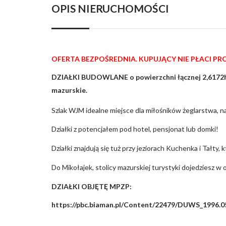
OPIS NIERUCHOMOŚCI
OFERTA BEZPOŚREDNIA. KUPUJĄCY NIE PŁACI PRO
DZIAŁKI BUDOWLANE o powierzchni łącznej 2,6172h
mazurskie.
Szlak WJM idealne miejsce dla miłośników żeglarstwa, 
Działki z potencjałem pod hotel, pensjonat lub domki!
Działki znajdują się tuż przy jeziorach Kuchenka i Tałty,
Do Mikołajek, stolicy mazurskiej turystyki dojedziesz w 
DZIAŁKI OBJĘTĘ MPZP:
https://pbc.biaman.pl/Content/22479/DUWS_1996.05