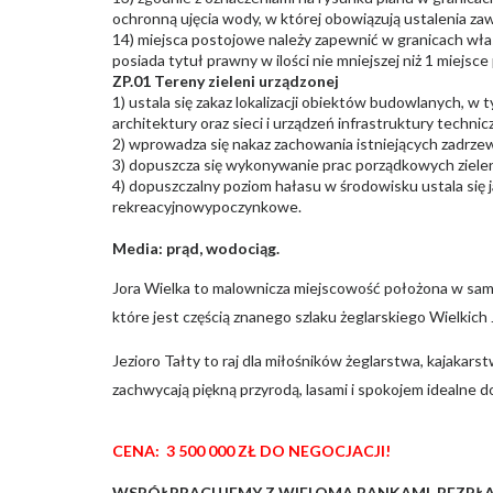
ochronną ujęcia wody, w której obowiązują ustalenia zawa
14) miejsca postojowe należy zapewnić w granicach włas
posiada tytuł prawny w ilości nie mniejszej niż 1 miejs
ZP.01 Tereny zieleni urządzonej
1) ustala się zakaz lokalizacji obiektów budowlanych, 
architektury oraz sieci i urządzeń infrastruktury technic
2) wprowadza się nakaz zachowania istniejących zadrzew
3) dopuszcza się wykonywanie prac porządkowych zielen
4) dopuszczalny poziom hałasu w środowisku ustala się 
rekreacyjnowypoczynkowe.
Media: prąd, wodociąg.
Jora Wielka to malownicza miejscowość położona w samym
które jest częścią znanego szlaku żeglarskiego Wielkich
Jezioro Tałty to raj dla miłośników żeglarstwa, kajaka
zachwycają piękną przyrodą, lasami i spokojem idealne d
CENA: 3 500 000 ZŁ DO NEGOCJACJI!
WSPÓŁPRACUJEMY Z WIELOMA BANKAMI, BEZPŁ