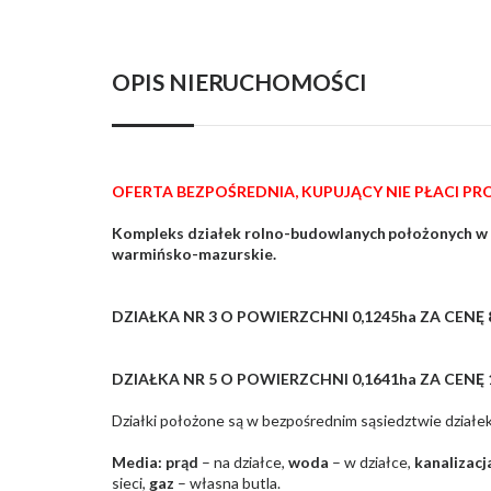
OPIS NIERUCHOMOŚCI
OFERTA BEZPOŚREDNIA, KUPUJĄCY NIE PŁACI PRO
Kompleks działek rolno-budowlanych
położonych w
warmińsko-mazurskie.
DZIAŁKA NR 3 O POWIERZCHNI 0,1245ha ZA CENĘ 
DZIAŁKA NR 5 O POWIERZCHNI 0,1641ha ZA CENĘ 
Działki położone są w bezpośrednim sąsiedztwie dział
Media: prąd
– na działce,
woda
– w działce,
kanalizacj
sieci,
gaz
– własna butla.