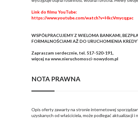
występuje bujna roślinność wodna i błotna. Mewy swoj
Link do filmu YouTube:
https://www.youtube.com/watch?v=HkcVmycqgac
WSPÓŁPRACUJEMY Z WIELOMA BANKAMI, BEZPŁ
FORMALNOŚCIAMI AŻ DO URUCHOMIENIA KREDY
Zapraszam serdecznie, tel. 517-520-191,
więcej na www.nieruchomosci-nowydom.pl
NOTA PRAWNA
Opis oferty zawarty na stronie internetowej sporządzan
uzyskanych od właściciela, może podlegać aktualizacji i 