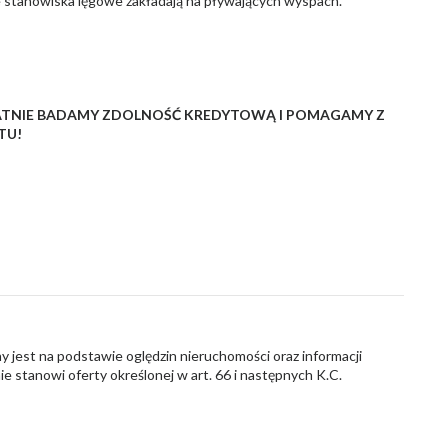
e stanowiska lęgowe zakładają na pływających wyspach.
ATNIE BADAMY ZDOLNOŚĆ KREDYTOWĄ I POMAGAMY Z
TU!
y jest na podstawie oględzin nieruchomości oraz informacji
nie stanowi oferty określonej w art. 66 i następnych K.C.