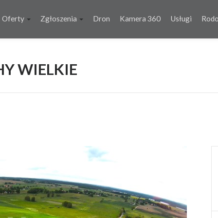
Oferty
Zgłoszenia
Dron
Kamera 360
Usługi
Rod
HY WIELKIE