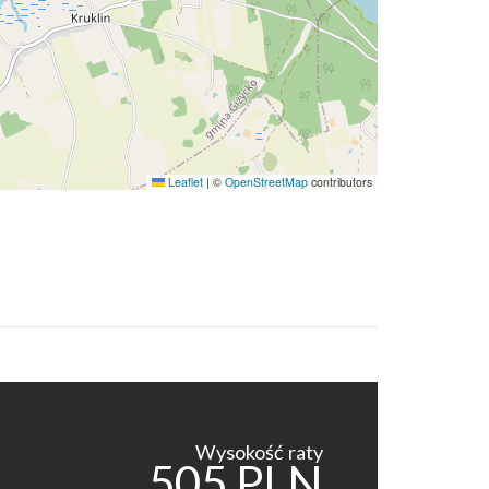
Leaflet
|
©
OpenStreetMap
contributors
Wysokość raty
505 PLN