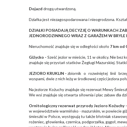
Dojazd
drogą utwardzoną.
Działka jest niezagospodarowana i nieogrodzona. Kształt
DZIAŁKI POSIADAJĄ DECYZJĘ O WARUNKACH Z
JEDNORODZINNEGO WRAZ Z GARAŻEM W BRYLE 
Nieruchomość znajduje się w odległości około
7 km od 
Giżycko -
Sześć jezior w mieście, 11 w okolicy. Nie bez
znajduje się przystań statków Żeglugi Mazurskiej. Statk
JEZIORO KRUKLIN -
zbiornik o rozwiniętej linii brz
wyspami, dwie z nich leżą w środkowej części jeziora p
Na jeziorze Kożuchy znajduje się rezerwat Mewy Śmiesz
We wsi znajduje się otwarta siłownia i plac zabaw dla dzi
Ornitologiczny rezerwat przyrody Jezioro Kożuchy
–
w województwie warmińsko - mazurskim, w powiecie giży
śmieszki w Polsce, występują tu także błotniak stawowy,
rożeniec, głowienka, czernica, podgorzałka, gągoł, mew