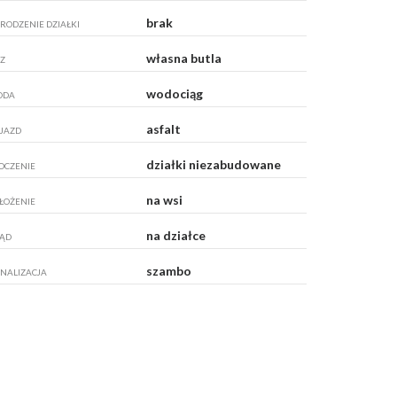
brak
RODZENIE DZIAŁKI
własna butla
Z
wodociąg
ODA
asfalt
JAZD
działki niezabudowane
OCZENIE
na wsi
ŁOŻENIE
na działce
ĄD
szambo
NALIZACJA