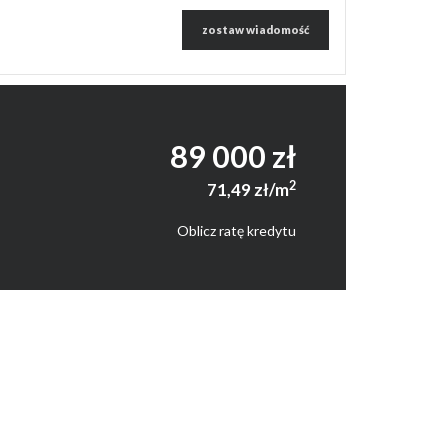
zostaw wiadomość
89 000 zł
2
71,49 zł/m
Oblicz ratę kredytu