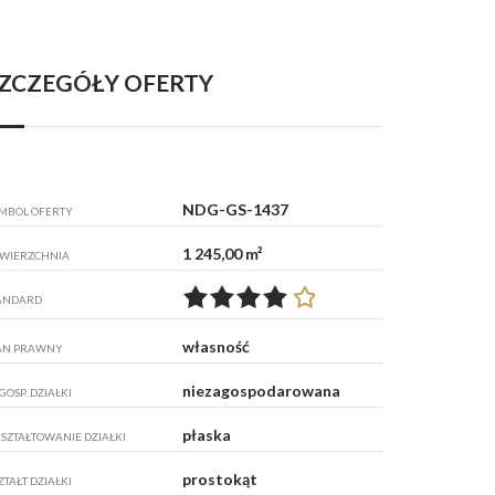
ZCZEGÓŁY OFERTY
NDG-GS-1437
MBOL OFERTY
1 245,00 m²
WIERZCHNIA
ANDARD
własność
AN PRAWNY
niezagospodarowana
GOSP. DZIAŁKI
płaska
SZTAŁTOWANIE DZIAŁKI
prostokąt
ZTAŁT DZIAŁKI