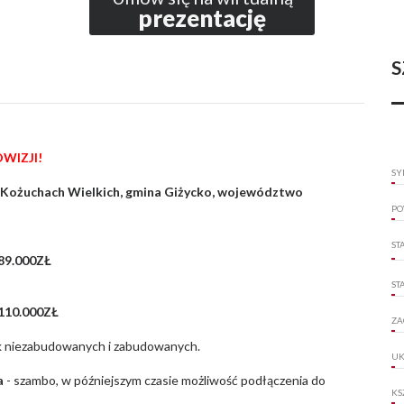
prezentację
S
WIZJI!
SY
 Kożuchach Wielkich, gmina Giżycko, województwo
PO
ST
89.000ZŁ
ST
110.000ZŁ
ZA
ek niezabudowanych i zabudowanych.
UK
a
- szambo, w późniejszym czasie możliwość podłączenia do
KS