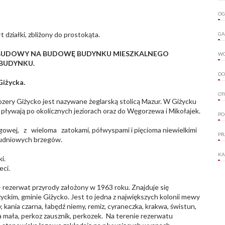
OG
 działki, zbliżony do prostokąta.
GA
ABUDOWY NA BUDOWĘ BUDYNKU MIESZKALNEGO
W
BUDYNKU.
DO
Giżycka.
OT
 kozery Giżycko jest nazywane żeglarską stolicą Mazur. W Giżycku
i pływają po okolicznych jeziorach oraz do Węgorzewa i Mikołajek.
PO
egowej, z wieloma zatokami, półwyspami i pięcioma niewielkimi
PR
ołudniowych brzegów.
KA
ki.
eci.
 rezerwat przyrody założony w 1963 roku. Znajduje się
ckim, gminie Giżycko. Jest to jedna z największych kolonii mewy
 kania czarna, łabędź niemy, remiz, cyraneczka, krakwa, świstun,
a mała, perkoz zausznik, perkozek. Na terenie rezerwatu