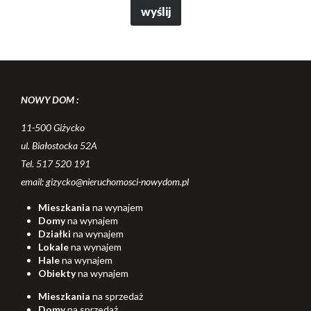
NOWY DOM :
11-500 Giżycko
ul. Białostocka 52A
Tel. 517 520 191
email: gizycko@nieruchomosci-nowydom.pl
Mieszkania
na wynajem
Domy
na wynajem
Działki
na wynajem
Lokale
na wynajem
Hale
na wynajem
Obiekty
na wynajem
Mieszkania
na sprzedaż
Domy
na sprzedaż