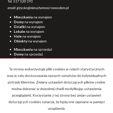
Tel. 517 520 191
email: gizycko@nieruchomosci-nowydom.pl
Mieszkania
na wynajem
Domy
na wynajem
Działki
na wynajem
Lokale
na wynajem
Hale
na wynajem
Obiekty
na wynajem
Mieszkania
na sprzedaż
Domy
na sprzedaż
Działki
na sprzedaż
Lokale
na sprzedaż
Hale
na sprzedaż
Ta strona wykorzystuje pliki cookies w celach statystycznych
Obiekty
na sprzedaż
oraz w celu dostosowania naszych serwisów do indywidualnych
potrzeb klientów. Zmiany ustawień dotyczących plików cookie
Strona główna
O firmie
Kup
Sprzedaj
Dron
Kamera 360
można dokonać w dowolnej chwili modyfikując ustawienia
Rodo
Kontakt
przeglądarki. Korzystanie z tej strony bez zmian ustawień
dotyczących cookies oznacza, że będą one zapisane w pamięci
urządzenia.